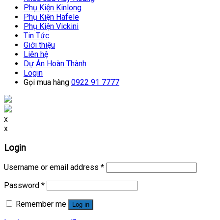
Phụ Kiện Kinlong
Phụ Kiện Hafele
Phụ Kiện Vickini
Tin Tức
Giới thiệu
Liên hệ
Dự Án Hoàn Thành
Login
Gọi mua hàng
0922 91 7777
x
x
Login
Username or email address
*
Password
*
Remember me
Log in