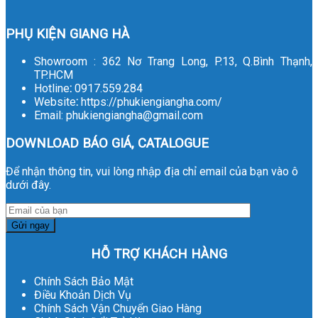
PHỤ KIỆN GIANG HÀ
Showroom : 362 Nơ Trang Long, P.13, Q.Bình Thạnh,
TP.HCM
Hotline
:
0917.559.284
Website
:
https://phukiengiangha.com/
Email: phukiengiangha@gmail.com
DOWNLOAD BÁO GIÁ, CATALOGUE
Để nhận thông tin, vui lòng nhập địa chỉ email của bạn vào ô
dưới đây.
HỖ TRỢ KHÁCH HÀNG
Chính Sách Bảo Mật
Điều Khoản Dịch Vụ
Chính Sách Vận Chuyển Giao Hàng