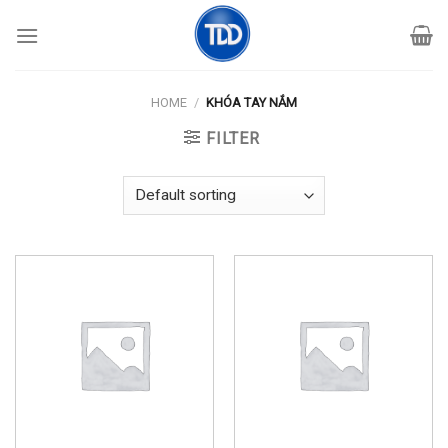
Skip
to
content
HOME
/
KHÓA TAY NẮM
FILTER