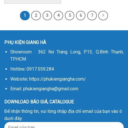
1
2
3
4
5
6
7
PHỤ KIỆN GIANG HÀ
Showroom : 362 Nơ Trang Long, P.13, Q.Bình Thạnh,
TP.HCM
Hotline
:
0917.559.284
Website
:
https://phukiengiangha.com/
Email: phukiengiangha@gmail.com
DOWNLOAD BÁO GIÁ, CATALOGUE
Để nhận thông tin, vui lòng nhập địa chỉ email của bạn vào ô
dưới đây.