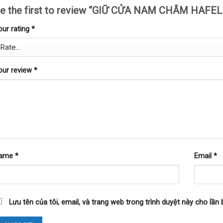
e the first to review “GIỮ CỬA NAM CHÂM HAFEL
our rating
*
our review
*
ame
*
Email
*
Lưu tên của tôi, email, và trang web trong trình duyệt này cho lần b