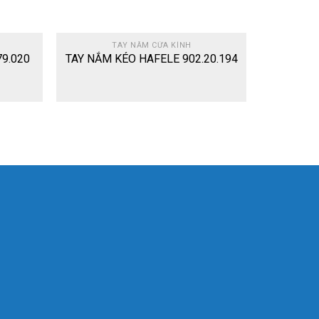
TAY NẮM CỬA KÍNH
79.020
TAY NẮM KÉO HAFELE 902.20.194