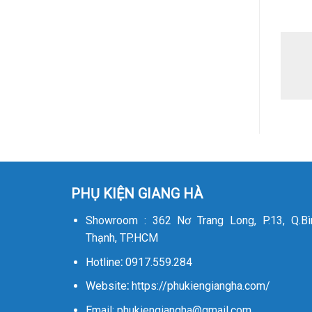
PHỤ KIỆN GIANG HÀ
Showroom : 362 Nơ Trang Long, P.13, Q.Bì
Thạnh, TP.HCM
Hotline
:
0917.559.284
Website
:
https://phukiengiangha.com/
Email: phukiengiangha@gmail.com