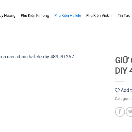
uy Hoàng
Phụ Kiện Kinlong
Phụ Kiện Hafele
Phụ Kiện Vickini
Tin Tức
GIỮ
DIY 
Add
to
wishlist
Add t
Categorie