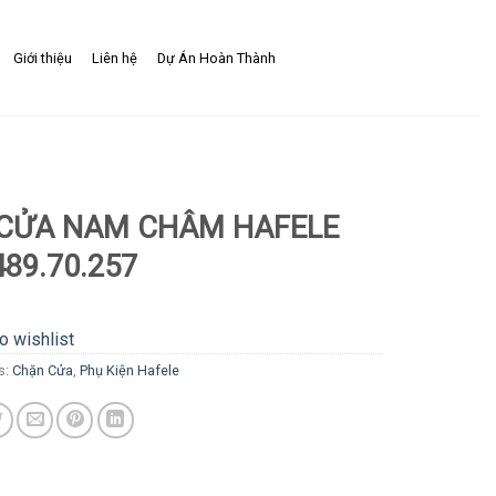
Giới thiệu
Liên hệ
Dự Án Hoàn Thành
 CỬA NAM CHÂM HAFELE
489.70.257
o wishlist
s:
Chặn Cửa
,
Phụ Kiện Hafele