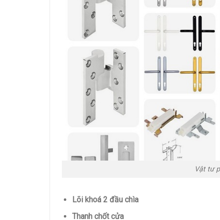
Vật tư 
Lõi khoá 2 đầu chìa
Thanh chốt cửa