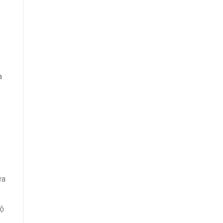
a
ửa
độ