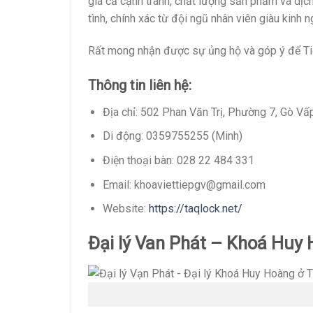
giá cả cạnh tranh, chất lượng sản phẩm và dịc
tình, chính xác từ đội ngũ nhân viên giàu kinh 
Rất mong nhận được sự ủng hộ và góp ý để Ti
Thông tin liên hệ:
Địa chỉ: 502 Phan Văn Trị, Phường 7, Gò V
Di động: 0359755255 (Minh)
Điện thoại bàn: 028 22 484 331
Email: khoaviettiepgv@gmail.com
Website:
https://taqlock.net/
Đại lý Van Phát – Khoá Huy