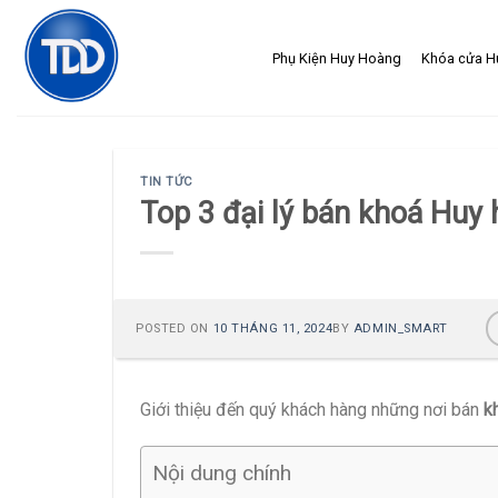
Skip
to
Phụ Kiện Huy Hoàng
Khóa cửa H
content
TIN TỨC
Top 3 đại lý bán khoá Huy
POSTED ON
10 THÁNG 11, 2024
BY
ADMIN_SMART
Giới thiệu đến quý khách hàng những nơi bán
k
Nội dung chính