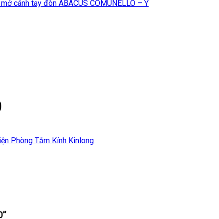
 mở cánh tay đòn ABACUS COMUNELLO – Ý
0
iện Phòng Tắm Kính Kinlong
0”