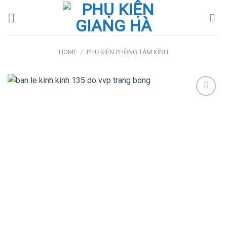
Skip
to
content
HOME
/
PHỤ KIỆN PHÒNG TẮM KÍNH
Add
to
wishlist