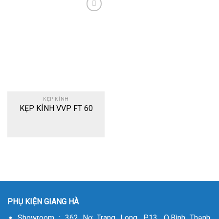
Add
to
wishlist
KẸP KÍNH
KẸP KÍNH VVP FT 60
PHỤ KIỆN GIANG HÀ
Showroom : 362 Nơ Trang Long, P.13, Q.Bình Thạnh,