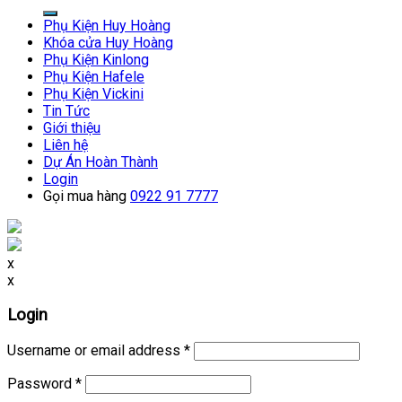
for:
Phụ Kiện Huy Hoàng
Khóa cửa Huy Hoàng
Phụ Kiện Kinlong
Phụ Kiện Hafele
Phụ Kiện Vickini
Tin Tức
Giới thiệu
Liên hệ
Dự Án Hoàn Thành
Login
Gọi mua hàng
0922 91 7777
x
x
Login
Username or email address
*
Password
*