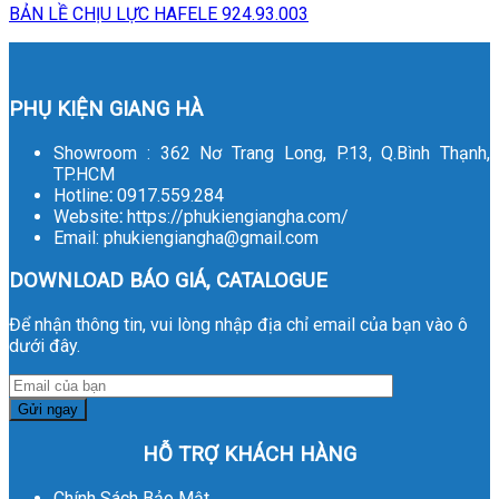
BẢN LỀ CHỊU LỰC HAFELE 924.93.003
PHỤ KIỆN GIANG HÀ
Showroom : 362 Nơ Trang Long, P.13, Q.Bình Thạnh,
TP.HCM
Hotline
:
0917.559.284
Website
:
https://phukiengiangha.com/
Email: phukiengiangha@gmail.com
DOWNLOAD BÁO GIÁ, CATALOGUE
Để nhận thông tin, vui lòng nhập địa chỉ email của bạn vào ô
dưới đây.
HỖ TRỢ KHÁCH HÀNG
Chính Sách Bảo Mật