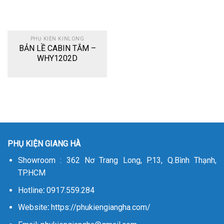
PHỤ KIỆN KINLONG
BẢN LỀ CABIN TẮM –
WHY1202D
PHỤ KIỆN GIANG HÀ
Showroom : 362 Nơ Trang Long, P.13, Q.Bình Thạnh,
TP.HCM
Hotline
:
0917.559.284
Website
:
https://phukiengiangha.com/