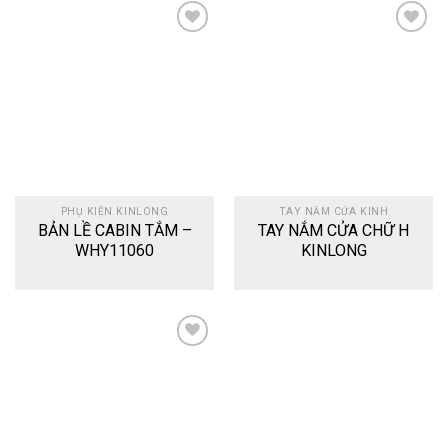
Add
Add
to
to
wishlist
wishlist
PHỤ KIỆN KINLONG
TAY NẮM CỬA KÍNH
BẢN LỀ CABIN TẮM –
TAY NẮM CỬA CHỮ H
WHY11060
KINLONG
Add
to
wishlist