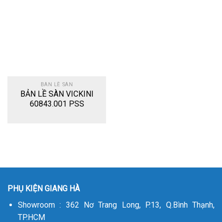
Add
to
wishlist
BÀN LỀ SÀN
BẢN LỀ SÀN VICKINI
60843.001 PSS
PHỤ KIỆN GIANG HÀ
Showroom : 362 Nơ Trang Long, P.13, Q.Bình Thạnh,
TP.HCM