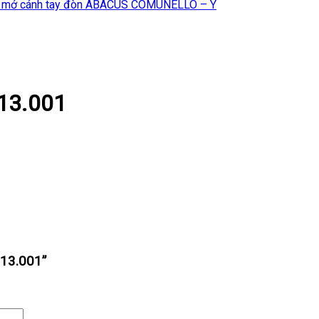
 mở cánh tay đòn ABACUS COMUNELLO – Ý
13.001
313.001”