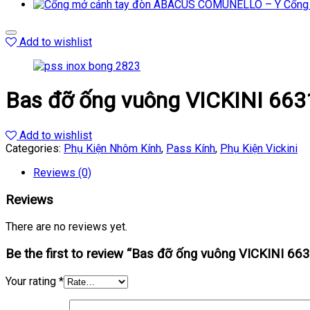
Cổng
Add to wishlist
Bas đỡ ống vuông VICKINI 663
Add to wishlist
Categories:
Phụ Kiện Nhôm Kính
,
Pass Kính
,
Phụ Kiện Vickini
Reviews (0)
Reviews
There are no reviews yet.
Be the first to review “Bas đỡ ống vuông VICKINI 66
Your rating
*