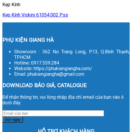
Kẹp Kính
Kẹp Kính Vickini 61054.002 Pss
PHỤ KIỆN GIANG HÀ
Showroom : 362 Nơ Trang Long, P.13, Q.Bình Thạnh,
TP.HCM
Hotline
:
0917.559.284
Website
:
https://phukiengiangha.com/
Email: phukiengiangha@gmail.com
DOWNLOAD BÁO GIÁ, CATALOGUE
Để nhận thông tin, vui lòng nhập địa chỉ email của bạn vào ô
dưới đây.
HỖ TRỢ KHÁCH HÀNG