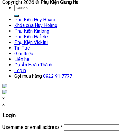
Copyright 2026 ©
Phụ Kiện Giang Hà
Search
for:
Phụ Kiện Huy Hoàng
Khóa cửa Huy Hoàng
Phụ Kiện Kinlong
Phụ Kiện Hafele
Phụ Kiện Vickini
Tin Tức
Giới thiệu
Liên hệ
Dự Án Hoàn Thành
Login
Gọi mua hàng
0922 91 7777
x
x
Login
Username or email address
*