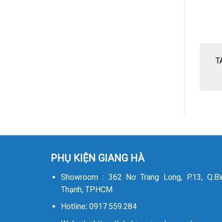
T
PHỤ KIỆN GIANG HÀ
Showroom : 362 Nơ Trang Long, P.13, Q.Bì
Thạnh, TP.HCM
Hotline
:
0917.559.284