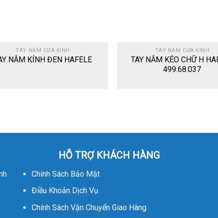
TAY NẮM CỬA KÍNH
TAY NẮM CỬA KÍNH
AY NẮM KÍNH ĐEN HAFELE
TAY NẮM KÉO CHỮ H HA
499.68.037
HỖ TRỢ KHÁCH HÀNG
nh
Chính Sách Bảo Mật
Điều Khoản Dịch Vụ
Chính Sách Vận Chuyển Giao Hàng