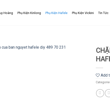
uy Hoàng
Phụ Kiện Kinlong
Phụ Kiện Hafele
Phụ Kiện Vickini
Tin Tức
CHẶ
HAFE
Add
to
wishlist
Add t
Categorie