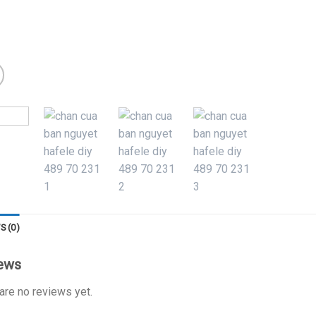
S (0)
ews
are no reviews yet.