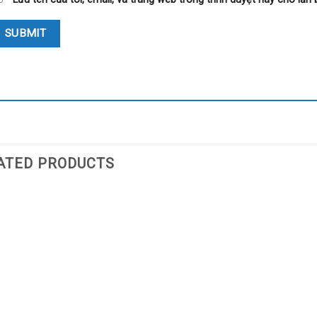
ATED PRODUCTS
Add
to
wishlist