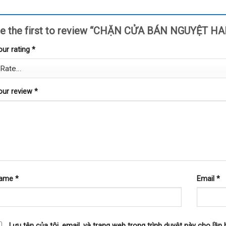
e the first to review “CHẶN CỬA BÁN NGUYỆT HA
our rating
*
our review
*
ame
*
Email
*
Lưu tên của tôi, email, và trang web trong trình duyệt này cho lần b