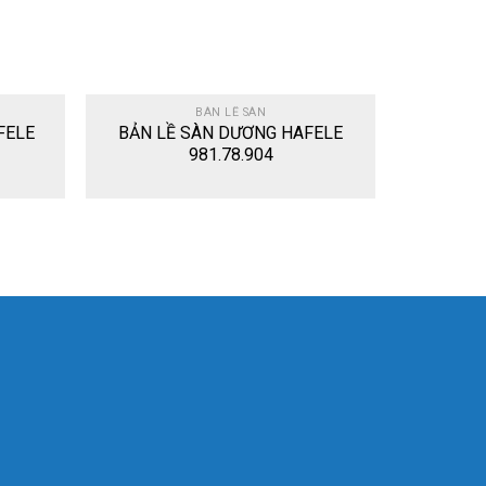
BÀN LỀ SÀN
FELE
BẢN LỀ SÀN DƯƠNG HAFELE
981.78.904