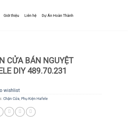
Giới thiệu
Liên hệ
Dự Án Hoàn Thành
N CỬA BÁN NGUYỆT
LE DIY 489.70.231
o wishlist
s:
Chặn Cửa
,
Phụ Kiện Hafele