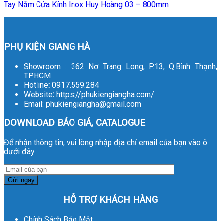
Tay Nắm Cửa Kính Inox Huy Hoàng 03 – 800mm
PHỤ KIỆN GIANG HÀ
Showroom : 362 Nơ Trang Long, P.13, Q.Bình Thạnh,
TP.HCM
Hotline
:
0917.559.284
Website
:
https://phukiengiangha.com/
Email: phukiengiangha@gmail.com
DOWNLOAD BÁO GIÁ, CATALOGUE
Để nhận thông tin, vui lòng nhập địa chỉ email của bạn vào ô
dưới đây.
HỖ TRỢ KHÁCH HÀNG
Chính Sách Bảo Mật