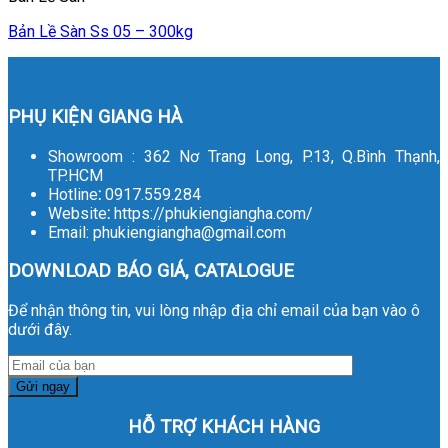
Bản Lề Sàn Ss 05 – 300kg
PHỤ KIỆN GIANG HÀ
Showroom : 362 Nơ Trang Long, P.13, Q.Bình Thạnh,
TP.HCM
Hotline
:
0917.559.284
Website
:
https://phukiengiangha.com/
Email: phukiengiangha@gmail.com
DOWNLOAD BÁO GIÁ, CATALOGUE
Để nhận thông tin, vui lòng nhập địa chỉ email của bạn vào ô
dưới đây.
HỖ TRỢ KHÁCH HÀNG