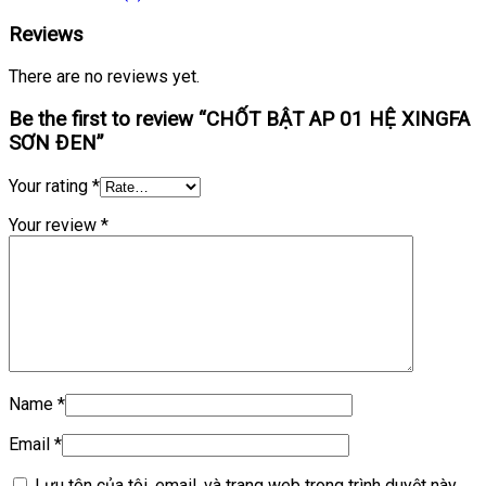
Reviews
There are no reviews yet.
Be the first to review “CHỐT BẬT AP 01 HỆ XINGFA
SƠN ĐEN”
Your rating
*
Your review
*
Name
*
Email
*
Lưu tên của tôi, email, và trang web trong trình duyệt này