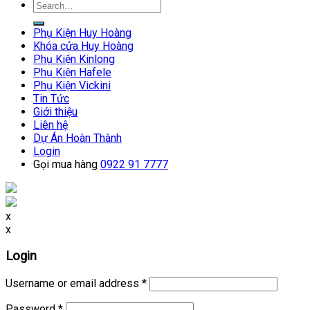
Search
for:
Phụ Kiện Huy Hoàng
Khóa cửa Huy Hoàng
Phụ Kiện Kinlong
Phụ Kiện Hafele
Phụ Kiện Vickini
Tin Tức
Giới thiệu
Liên hệ
Dự Án Hoàn Thành
Login
Gọi mua hàng
0922 91 7777
x
x
Login
Username or email address
*
Password
*