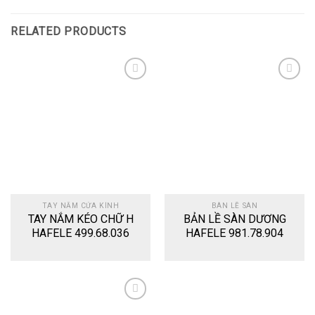
RELATED PRODUCTS
Add
Add
to
to
wishlist
wishlist
TAY NẮM CỬA KÍNH
BÀN LỀ SÀN
TAY NẮM KÉO CHỮ H
BẢN LỀ SÀN DƯƠNG
HAFELE 499.68.036
HAFELE 981.78.904
Add