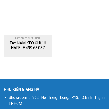
to
wishlist
TAY NẮM CỬA KÍNH
TAY NẮM KÉO CHỮ H
HAFELE 499.68.037
PHỤ KIỆN GIANG HÀ
Showroom : 362 Nơ Trang Long, P.13, Q.Bình Thạnh,
TP.HCM