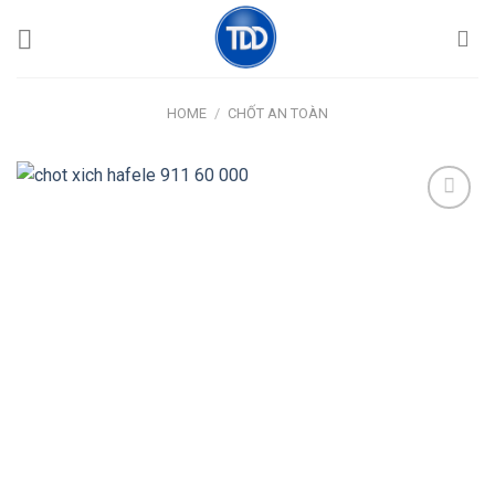
Skip
to
content
HOME
/
CHỐT AN TOÀN
Add
to
wishlist