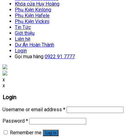
Khóa cửa Huy Hoàng
Phụ Kiện Kinlong
Phụ Kiện Hafele
Phụ Kiện Vickini
Tin Tức
Giới thiệu
Liên hệ
Dự Án Hoàn Thành
Login
Gọi mua hàng
0922 91 7777
x
x
Login
Username or email address
*
Password
*
Remember me
Log in