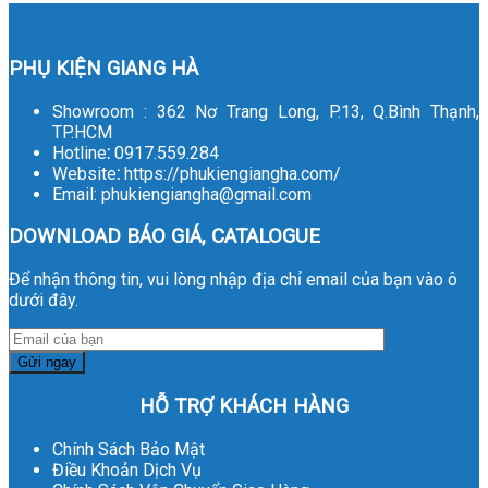
PHỤ KIỆN GIANG HÀ
Showroom : 362 Nơ Trang Long, P.13, Q.Bình Thạnh,
TP.HCM
Hotline
:
0917.559.284
Website
:
https://phukiengiangha.com/
Email: phukiengiangha@gmail.com
DOWNLOAD BÁO GIÁ, CATALOGUE
Để nhận thông tin, vui lòng nhập địa chỉ email của bạn vào ô
dưới đây.
HỖ TRỢ KHÁCH HÀNG
Chính Sách Bảo Mật
Điều Khoản Dịch Vụ