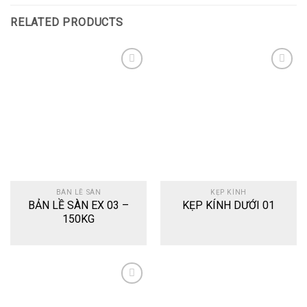
RELATED PRODUCTS
Add
Add
to
to
wishlist
wishlist
BÀN LỀ SÀN
KẸP KÍNH
BẢN LỀ SÀN EX 03 –
KẸP KÍNH DƯỚI 01
150KG
Add
to