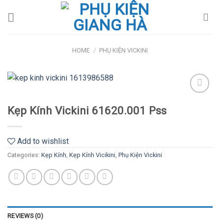
Skip
to
content
HOME
/
PHỤ KIỆN VICKINI
Add
Kẹp Kính Vickini 61620.001 Pss
to
wishlist
Add to wishlist
Categories:
Kẹp Kính
,
Kẹp Kính Vicikini
,
Phụ Kiện Vickini
REVIEWS (0)