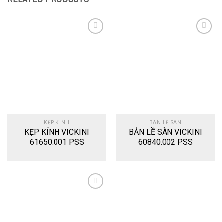
Add
Add
to
to
wishlist
wishlist
KẸP KÍNH
BÀN LỀ SÀN
KẸP KÍNH VICKINI
BẢN LỀ SÀN VICKINI
61650.001 PSS
60840.002 PSS
Add
to
wishlist