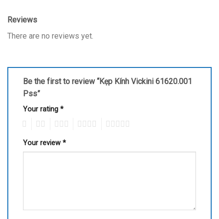
Reviews
There are no reviews yet.
Be the first to review “Kẹp Kính Vickini 61620.001
Pss”
Your rating
*
1
2
3
4
5
Your review
*