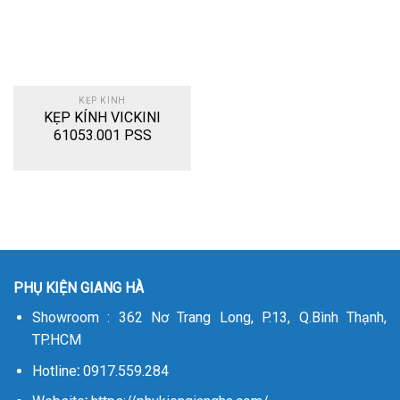
KẸP KÍNH
KẸP KÍNH VICKINI
61053.001 PSS
PHỤ KIỆN GIANG HÀ
Showroom : 362 Nơ Trang Long, P.13, Q.Bình Thạnh,
TP.HCM
Hotline
:
0917.559.284