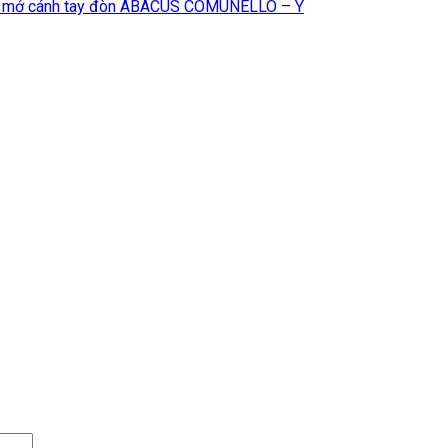
 mở cánh tay đòn ABACUS COMUNELLO – Ý