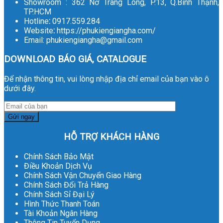
Showroom : 362 Nơ Trang Long, P.13, Q.Bình Thạnh,
TP.HCM
Hotline
:
0917.559.284
Website
:
https://phukiengiangha.com/
Email: phukiengiangha@gmail.com
DOWNLOAD BÁO GIÁ, CATALOGUE
Để nhận thông tin, vui lòng nhập địa chỉ email của bạn vào ô
dưới đây.
HỖ TRỢ KHÁCH HÀNG
Chính Sách Bảo Mật
Điều Khoản Dịch Vụ
Chính Sách Vận Chuyển Giao Hàng
Chính Sách Đổi Trả Hàng
Chính Sách Sỉ Đại Lý
Hình Thức Thanh Toán
Tài Khoản Ngân Hàng
Thông Tin Tuyển Dụng