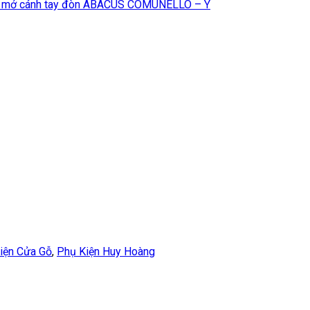
 mở cánh tay đòn ABACUS COMUNELLO – Ý
iện Cửa Gỗ
,
Phụ Kiện Huy Hoàng