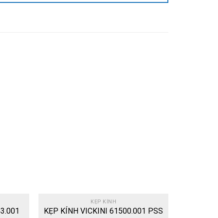
Add
Add
to
to
wishlist
wishlist
KẸP KÍNH
3.001
KẸP KÍNH VICKINI 61500.001 PSS