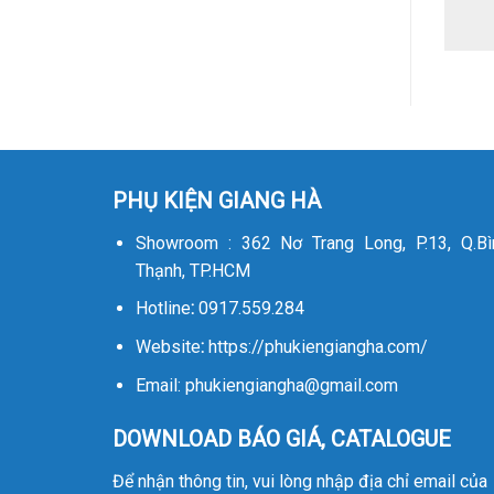
PHỤ KIỆN GIANG HÀ
Showroom : 362 Nơ Trang Long, P.13, Q.Bì
Thạnh, TP.HCM
Hotline
:
0917.559.284
Website
:
https://phukiengiangha.com/
Email: phukiengiangha@gmail.com
DOWNLOAD BÁO GIÁ, CATALOGUE
Để nhận thông tin, vui lòng nhập địa chỉ email của