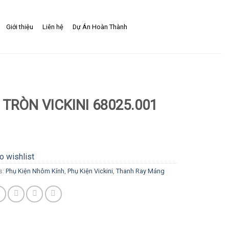
Giới thiệu
Liên hệ
Dự Án Hoàn Thành
TRÒN VICKINI 68025.001
o wishlist
s:
Phụ Kiện Nhôm Kính
,
Phụ Kiện Vickini
,
Thanh Ray Máng