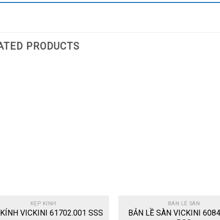
ATED PRODUCTS
Add
to
wishlist
KẸP KÍNH
BÀN LỀ SÀN
KÍNH VICKINI 61702.001 SSS
BẢN LỀ SÀN VICKINI 6084