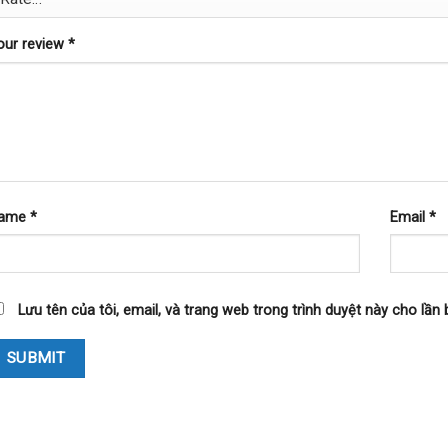
our review
*
ame
*
Email
*
Lưu tên của tôi, email, và trang web trong trình duyệt này cho lần b