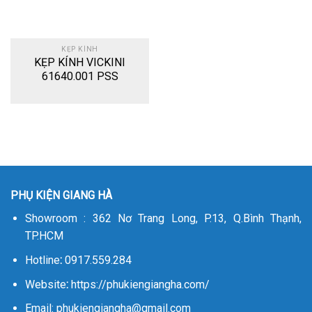
KẸP KÍNH
KẸP KÍNH VICKINI
61640.001 PSS
PHỤ KIỆN GIANG HÀ
Showroom : 362 Nơ Trang Long, P.13, Q.Bình Thạnh,
TP.HCM
Hotline
:
0917.559.284
Website
:
https://phukiengiangha.com/
Email: phukiengiangha@gmail.com