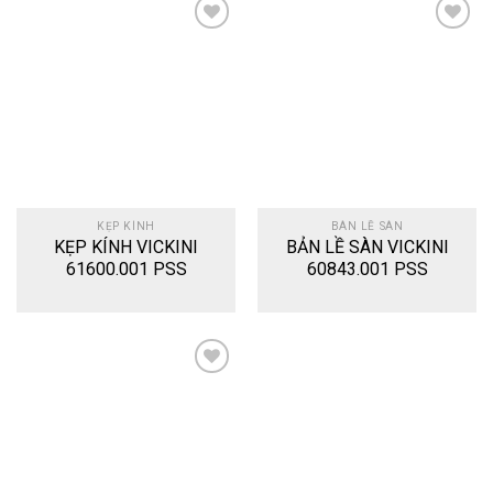
Add
Add
to
to
wishlist
wishlist
KẸP KÍNH
BÀN LỀ SÀN
KẸP KÍNH VICKINI
BẢN LỀ SÀN VICKINI
61600.001 PSS
60843.001 PSS
Add
to
wishlist