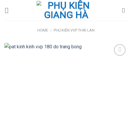
Skip
to
content
HOME
/
PHỤ KIỆN VVP THÁI LAN
Add
to
wishlist