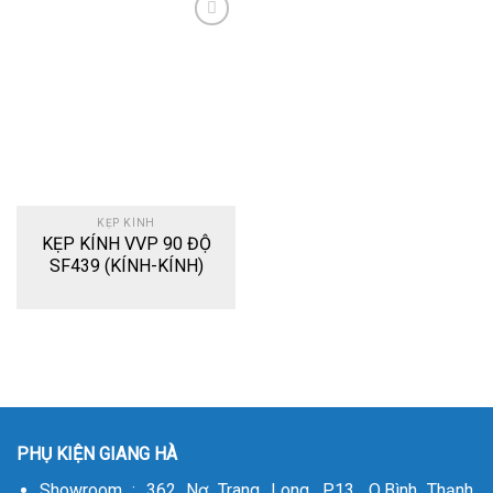
Add
to
wishlist
KẸP KÍNH
KẸP KÍNH VVP 90 ĐỘ
SF439 (KÍNH-KÍNH)
PHỤ KIỆN GIANG HÀ
Showroom : 362 Nơ Trang Long, P.13, Q.Bình Thạnh,