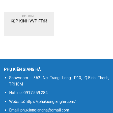
KẸP KÍNH
KẸP KÍNH VVP FT63
PHỤ KIỆN GIANG HÀ
Showroom : 362 Nơ Trang Long, P.13, Q.Bình Thạnh,
TP.HCM
Hotline
:
0917.559.284
Website
:
https://phukiengiangha.com/
Email: phukiengiangha@gmail.com