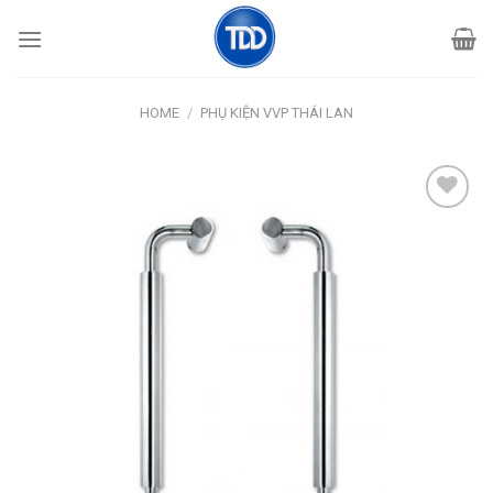
Skip
to
content
HOME
/
PHỤ KIỆN VVP THÁI LAN
Add
to
wishlist