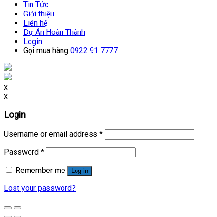
Tin Tức
Giới thiệu
Liên hệ
Dự Án Hoàn Thành
Login
Gọi mua hàng
0922 91 7777
x
x
Login
Username or email address
*
Password
*
Remember me
Log in
Lost your password?