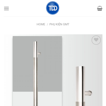
Skip
to
content
HOME
/
PHỤ KIỆN GMT
Add
to
wishlist