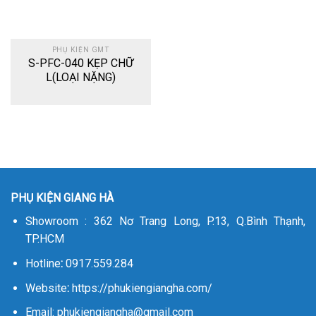
PHỤ KIỆN GMT
S-PFC-040 KẸP CHỮ
L(LOẠI NẶNG)
PHỤ KIỆN GIANG HÀ
Showroom : 362 Nơ Trang Long, P.13, Q.Bình Thạnh,
TP.HCM
Hotline
:
0917.559.284
Website
:
https://phukiengiangha.com/
Email: phukiengiangha@gmail.com