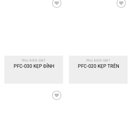
Add
Add
to
to
wishlist
wishlist
PHỤ KIỆN GMT
PHỤ KIỆN GMT
PFC-030 KẸP ĐỈNH
PFC-020 KẸP TRÊN
Add
to
wishlist