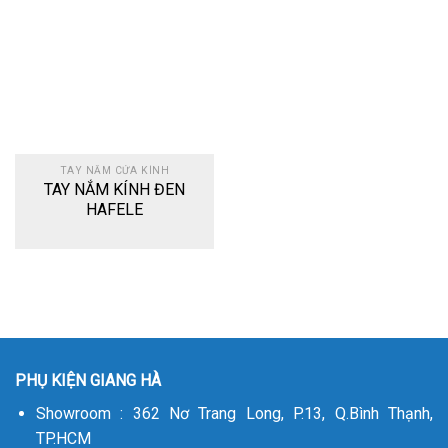
Add
to
wishlist
TAY NẮM CỬA KÍNH
TAY NẮM KÍNH ĐEN
HAFELE
PHỤ KIỆN GIANG HÀ
Showroom : 362 Nơ Trang Long, P.13, Q.Bình Thạnh,
TP.HCM