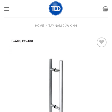
Skip
to
content
HOME
/
TAY NẮM CỬA KÍNH
Add
to
wishlist