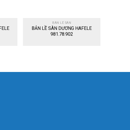
BÀN LỀ SÀN
FELE
BẢN LỀ SÀN DƯƠNG HAFELE
981.78.902