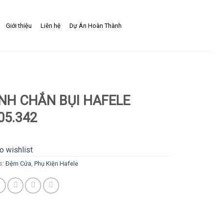
Giới thiệu
Liên hệ
Dự Án Hoàn Thành
NH CHẮN BỤI HAFELE
05.342
o wishlist
s:
Đệm Cửa
,
Phụ Kiện Hafele