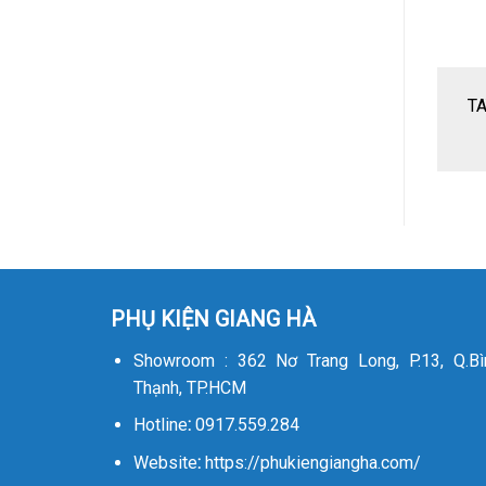
T
PHỤ KIỆN GIANG HÀ
Showroom : 362 Nơ Trang Long, P.13, Q.Bì
Thạnh, TP.HCM
Hotline
:
0917.559.284
Website
:
https://phukiengiangha.com/