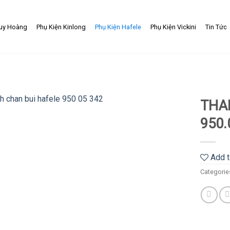
uy Hoàng
Phụ Kiện Kinlong
Phụ Kiện Hafele
Phụ Kiện Vickini
Tin Tức
THA
950.
Add
to
wishlist
Add t
Categorie