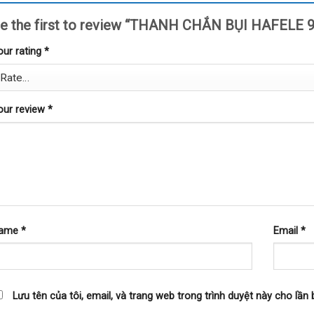
e the first to review “THANH CHẮN BỤI HAFELE 
our rating
*
our review
*
ame
*
Email
*
Lưu tên của tôi, email, và trang web trong trình duyệt này cho lần b