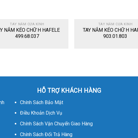
TAY NẮM CỬA KÍNH
TAY NẮM CỬA KÍNH
AY NẮM KÉO CHỮ H HAFELE
TAY NẮM KÉO CHỮ H HA
499.68.037
903.01.803
HỖ TRỢ KHÁCH HÀNG
nh
Chính Sách Bảo Mật
Điều Khoản Dịch Vụ
Chính Sách Vận Chuyển Giao Hàng
Chính Sách Đổi Trả Hàng