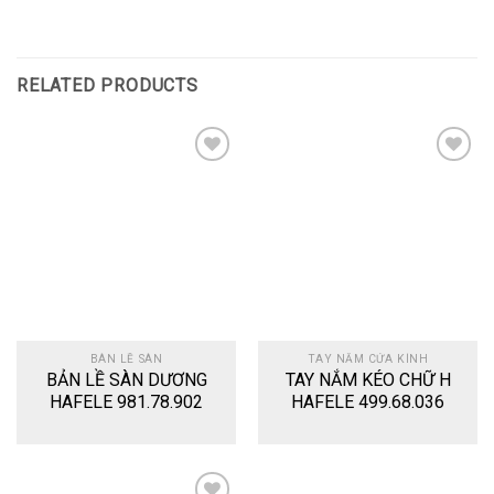
RELATED PRODUCTS
Add
Add
to
to
wishlist
wishlist
BÀN LỀ SÀN
TAY NẮM CỬA KÍNH
BẢN LỀ SÀN DƯƠNG
TAY NẮM KÉO CHỮ H
HAFELE 981.78.902
HAFELE 499.68.036