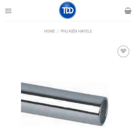
Skip
to
content
HOME
/
PHỤ KIỆN HAFELE
Add
to
wishlist