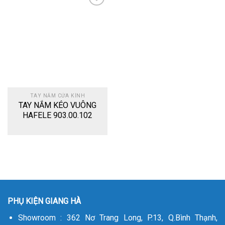
Add
to
wishlist
TAY NẮM CỬA KÍNH
TAY NẮM KÉO VUÔNG
HAFELE 903.00.102
PHỤ KIỆN GIANG HÀ
Showroom : 362 Nơ Trang Long, P.13, Q.Bình Thạnh,