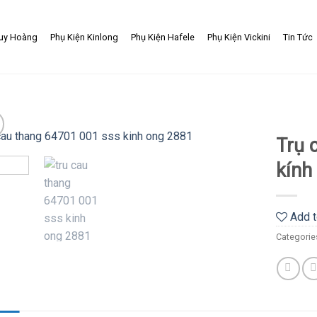
uy Hoàng
Phụ Kiện Kinlong
Phụ Kiện Hafele
Phụ Kiện Vickini
Tin Tức
Trụ 
kính
Add
to
wishlist
Add t
Categorie