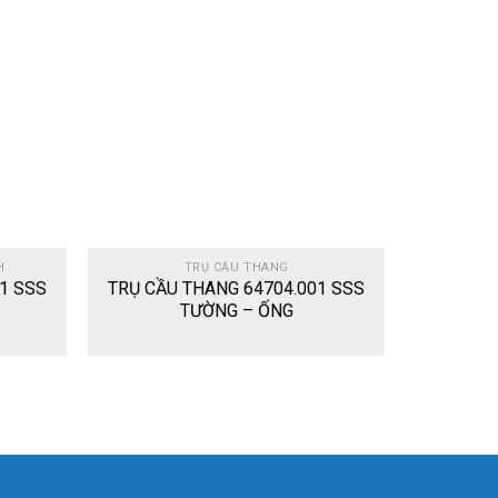
Add
Add
to
to
wishlist
wishlist
H
TRỤ CẦU THANG
1 SSS
TRỤ CẦU THANG 64704.001 SSS
TƯỜNG – ỐNG