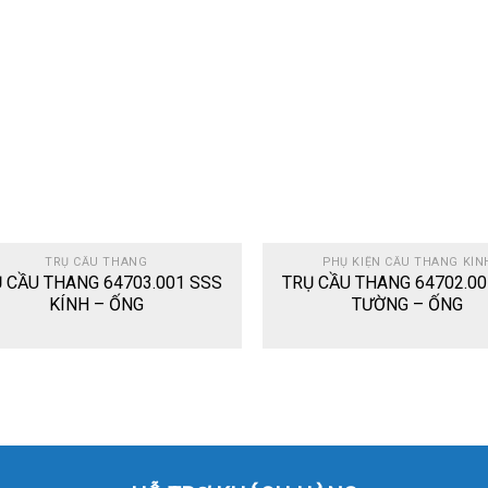
Add
to
wishlist
TRỤ CẦU THANG
PHỤ KIỆN CẦU THANG KÍN
 CẦU THANG 64703.001 SSS
TRỤ CẦU THANG 64702.00
KÍNH – ỐNG
TƯỜNG – ỐNG