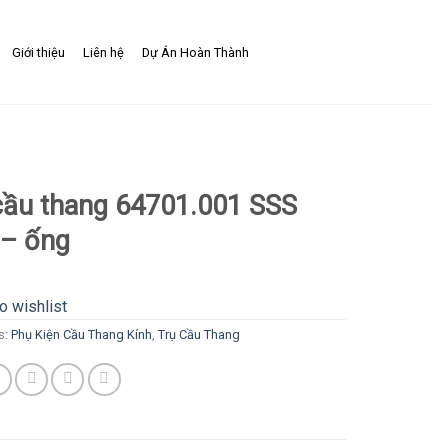
Giới thiệu
Liên hệ
Dự Án Hoàn Thành
cầu thang 64701.001 SSS
 – ống
o wishlist
s:
Phụ Kiện Cầu Thang Kính
,
Trụ Cầu Thang