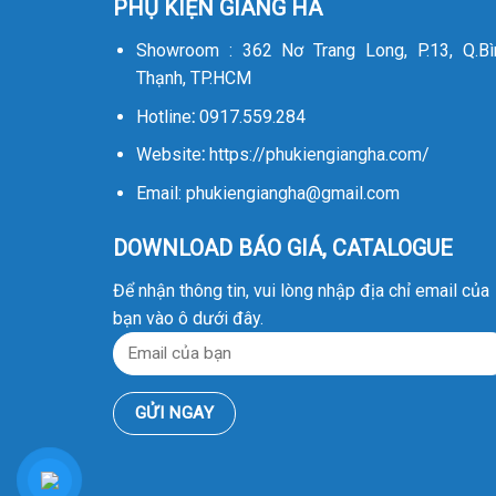
PHỤ KIỆN GIANG HÀ
Showroom : 362 Nơ Trang Long, P.13, Q.Bì
Thạnh, TP.HCM
Hotline
:
0917.559.284
Website
:
https://phukiengiangha.com/
Email: phukiengiangha@gmail.com
DOWNLOAD BÁO GIÁ, CATALOGUE
Để nhận thông tin, vui lòng nhập địa chỉ email của
bạn vào ô dưới đây.