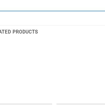
ATED PRODUCTS
Add
to
wishlist