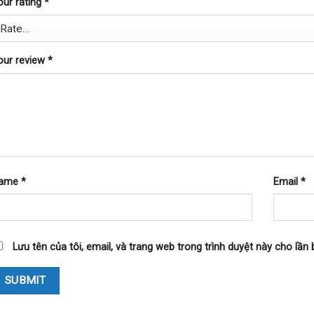
our rating
*
our review
*
ame
*
Email
*
Lưu tên của tôi, email, và trang web trong trình duyệt này cho lần b