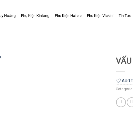
uy Hoàng
Phụ Kiện Kinlong
Phụ Kiện Hafele
Phụ Kiện Vickini
Tin Tức
VẤU
Add
to
Add t
wishlist
Categorie