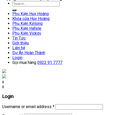
Search
for:
Phụ Kiện Huy Hoàng
Khóa cửa Huy Hoàng
Phụ Kiện Kinlong
Phụ Kiện Hafele
Phụ Kiện Vickini
Tin Tức
Giới thiệu
Liên hệ
Dự Án Hoàn Thành
Login
Gọi mua hàng
0922 91 7777
x
x
Login
Username or email address
*