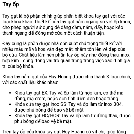
Tay ốp
Tay gạt là bộ phận chính giúp phân biệt khóa tay gạt với các
loại khóa khác. Thiết kế của tay gạt nằm ngang so với ốp khóa,
cho phép người sử dụng dễ dàng cầm, nắm, đẩy, hoặc kéo
thanh ngang để đóng mở cửa một cách thuận tiện.
Đây cũng là phần được nhà sản xuất chú trọng thiết kế với
nhiều mẫu mã và hoa văn đẹp mắt, nhằm tôn lên vẻ đẹp của
bộ cửa. Chất liệu làm nên phần tay ốp này như đồng thau, inox,
hợp kim… cũng đóng vai trò quan trọng trong việc xác định giá
trị của bộ khóa.
Khóa tay nắm gạt của Huy Hoàng được chia thành 3 loại chính,
với các chất liệu khác nhau:
Khóa tay gạt EX: Tay và ốp làm từ hợp kim, có thể mạ
đồng, mạ crom, hoặc sơn tĩnh điện đen hoặc trắng.
Khóa cửa tay gạt inox SS: Tay và ốp làm từ inox 304,
được phủ bóng để bảo vệ bề mặt.
Khóa tay gạt HC/HCR: Tay và ốp làm từ đồng thau, được
phủ bóng để bảo vệ bề mặt.
Trên tay ốp của khóa tay gạt Huy Hoàng có vít chí, giúp tăng