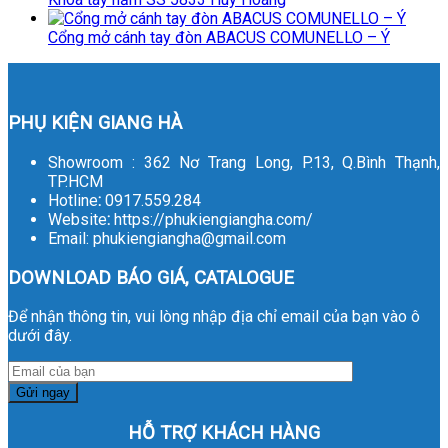
Cổng mở cánh tay đòn ABACUS COMUNELLO – Ý
PHỤ KIỆN GIANG HÀ
Showroom : 362 Nơ Trang Long, P.13, Q.Bình Thạnh,
TP.HCM
Hotline
:
0917.559.284
Website
:
https://phukiengiangha.com/
Email: phukiengiangha@gmail.com
DOWNLOAD BÁO GIÁ, CATALOGUE
Để nhận thông tin, vui lòng nhập địa chỉ email của bạn vào ô
dưới đây.
HỖ TRỢ KHÁCH HÀNG