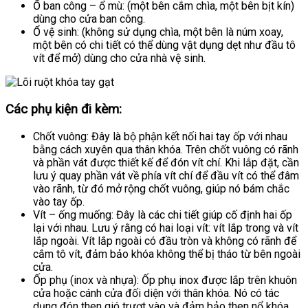
Ổ ban công – ổ mù: (một bên cắm chìa, một bên bịt kín)
dùng cho cửa ban công.
Ổ vệ sinh: (không sử dụng chìa, một bên là núm xoay,
một bên có chi tiết có thể dùng vật dụng dẹt như đầu tô
vít để mở) dùng cho cửa nhà vệ sinh.
Các phụ kiện đi kèm:
Chốt vuông: Đây là bộ phận kết nối hai tay ốp với nhau
bằng cách xuyên qua thân khóa. Trên chốt vuông có rãnh
và phần vát được thiết kế để đón vít chí. Khi lắp đặt, cần
lưu ý quay phần vát về phía vít chí để đầu vít có thể đâm
vào rãnh, từ đó mở rộng chốt vuông, giúp nó bám chắc
vào tay ốp.
Vít – ống muống: Đây là các chi tiết giúp cố định hai ốp
lại với nhau. Lưu ý rằng có hai loại vít: vít lắp trong và vít
lắp ngoài. Vít lắp ngoài có đầu tròn và không có rãnh để
cắm tô vít, đảm bảo khóa không thể bị tháo từ bên ngoài
cửa.
Ốp phụ (inox và nhựa): Ốp phụ inox được lắp trên khuôn
cửa hoặc cánh cửa đối diện với thân khóa. Nó có tác
dụng đón then gió trượt vào và đảm bảo then nổ khóa