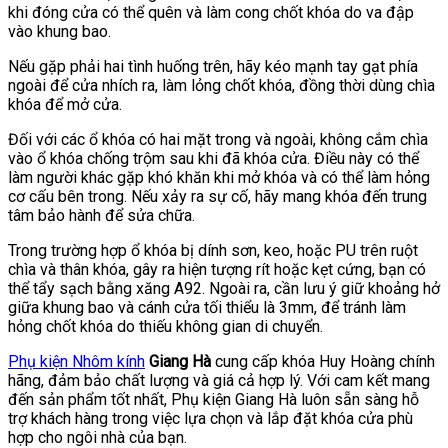
khi đóng cửa có thể quên và làm cong chốt khóa do va đập
vào khung bao.
Nếu gặp phải hai tình huống trên, hãy kéo mạnh tay gạt phía
ngoài để cửa nhích ra, làm lỏng chốt khóa, đồng thời dùng chìa
khóa để mở cửa.
Đối với các ổ khóa có hai mặt trong và ngoài, không cắm chìa
vào ổ khóa chống trộm sau khi đã khóa cửa. Điều này có thể
làm người khác gặp khó khăn khi mở khóa và có thể làm hỏng
cơ cấu bên trong. Nếu xảy ra sự cố, hãy mang khóa đến trung
tâm bảo hành để sửa chữa.
Trong trường hợp ổ khóa bị dính sơn, keo, hoặc PU trên ruột
chìa và thân khóa, gây ra hiện tượng rít hoặc kẹt cứng, bạn có
thể tẩy sạch bằng xăng A92. Ngoài ra, cần lưu ý giữ khoảng hở
giữa khung bao và cánh cửa tối thiểu là 3mm, để tránh làm
hỏng chốt khóa do thiếu không gian di chuyển.
Phụ kiện Nhôm kính
Giang Hà
cung cấp khóa Huy Hoàng chính
hãng, đảm bảo chất lượng và giá cả hợp lý. Với cam kết mang
đến sản phẩm tốt nhất, Phụ kiện Giang Hà luôn sẵn sàng hỗ
trợ khách hàng trong việc lựa chọn và lắp đặt khóa cửa phù
hợp cho ngôi nhà của bạn.