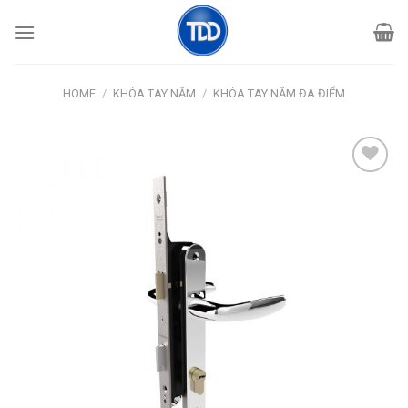
Skip
to
content
HOME
/
KHÓA TAY NẮM
/
KHÓA TAY NẮM ĐA ĐIỂM
Add
to
wishlist